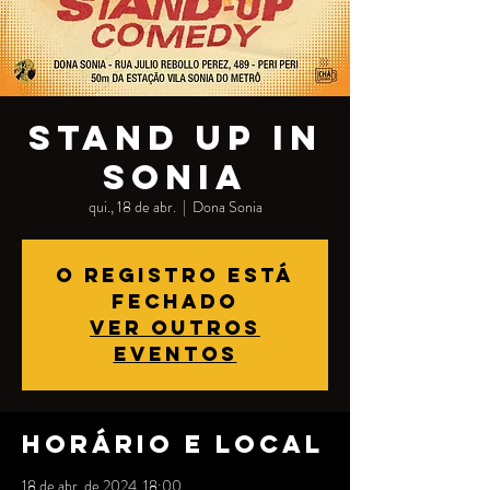
STAND UP in
Sonia
qui., 18 de abr.
  |  
Dona Sonia
O registro está
fechado
Ver outros
eventos
Horário e local
18 de abr. de 2024, 18:00