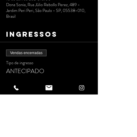
Dona Sonia, Rua Júlio Rebollo Perez, 489 -
Jardim Peri Peri, São Paulo - SP, 05538-010,
Brasil
Ingressos
Vendas encerradas
Tipo de ingresso
ANTECIPADO
Preço
R$ 10,00
+ R$ 0,25 de taxa de serviço de ingresso