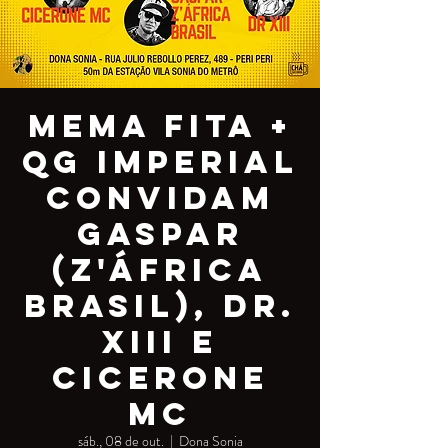
Mema Fita +
QG Imperial
convidam
Gaspar
(Z'África
Brasil), Dr.
Xiii e
Cicerone
MC
sáb., 08 de out.
  |  
Dona Sonia