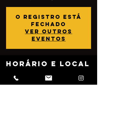
O registro está
fechado
Ver outros
eventos
Horário e local
08 de out. de 2022, 16:00
Dona Sonia, Rua Júlio Rebollo Perez, 489 -
Jardim Peri Peri, São Paulo - SP, 05538-010,
Brasil
Compartilhe
esse evento