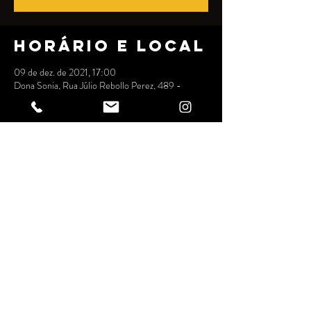
Horário e local
09 de dez. de 2021, 17:00
Dona Sonia, Rua Júlio Rebollo Perez, 489 -
Jardim Peri Peri, São Paulo - SP, 05538-010,
Brasil
Compartilhe
esse evento
ESPAÇO DONA SONIA
ENTRETENIMENTO LTDA