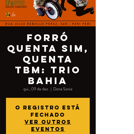
Forró
quenta sim,
quenta
tbm: Trio
Bahia
qui., 09 de dez.
  |  
Dona Sonia
O registro está
fechado
Ver outros
eventos