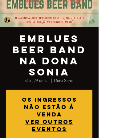
Emblues
Beer Band
na Dona
Sonia
sáb., 29 de jul.
  |  
Dona Sonia
Os ingressos
não estão à
venda
Ver outros
eventos