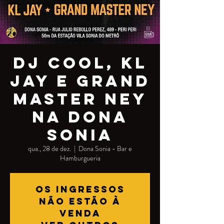
DJ Cool, KL
Jay e Grand
Master Ney
na Dona
Sonia
qua., 28 de dez.
  |  
Dona Sonia - Bar e
Hamburgueria
Os ingressos
não estão à
venda