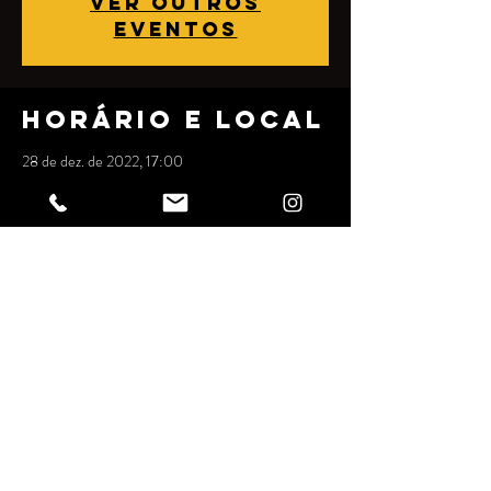
Ver outros
eventos
Horário e local
28 de dez. de 2022, 17:00
Dona Sonia - Bar e Hamburgueria, Rua Júlio
Rebollo Perez, 489 - Jardim Peri Peri, São Paulo
- SP, 05538-010, Brazil
Compartilhe
esse evento