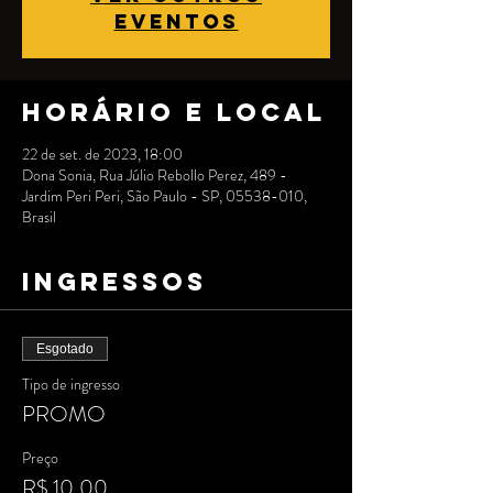
eventos
Horário e local
22 de set. de 2023, 18:00
Dona Sonia, Rua Júlio Rebollo Perez, 489 -
Jardim Peri Peri, São Paulo - SP, 05538-010,
Brasil
Ingressos
Esgotado
Tipo de ingresso
PROMO
Preço
R$ 10,00