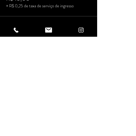
+ R$ 0,25 de taxa de serviço de ingresso
Vendas encerradas
Tipo de ingresso
LOTE 1
Preço
R$ 20,00
+ R$ 0,50 de taxa de serviço de ingresso
Compartilhe
esse evento