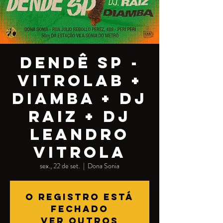
DENDÊ SP -
VitrolaB +
Diamba + DJ
Raiz + DJ
Leandro
Vitrola
sex., 22 de set.
  |  
Dona Sonia
O registro está
fechado
Ver outros