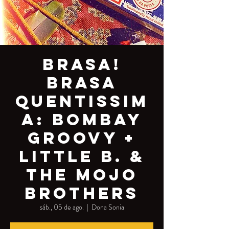
Brasa!
Brasa
quentissim
a: Bombay
Groovy +
Little B. &
the Mojo
Brothers
sáb., 05 de ago.
  |  
Dona Sonia