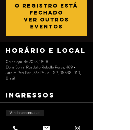
O registro está
fechado
Ver outros
eventos
Horário e local
05 de ago. de 2023, 18:00
Dona Sonia, Rua Júlio Rebollo Perez, 489 -
Jardim Peri Peri, São Paulo - SP, 05538-010,
Brasil
Ingressos
Vendas encerradas
Tipo de ingresso