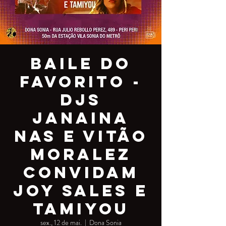
Baile do
Favorito -
DJs
Janaina
Nas e Vitão
Moralez
convidam
Joy Sales e
Tamiyou
sex., 12 de mai.
  |  
Dona Sonia