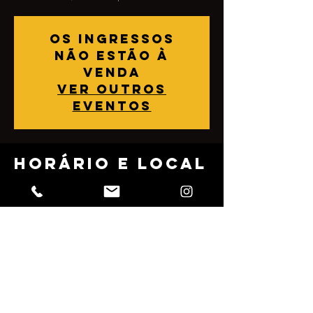
Os ingressos
não estão à
venda
Ver outros
eventos
Horário e local
12 de mai. de 2023, 17:00
Dona Sonia, Rua Júlio Rebollo Perez, 489 -
Jardim Peri Peri, São Paulo - SP, 05538-010,
Brasil
Compartilhe