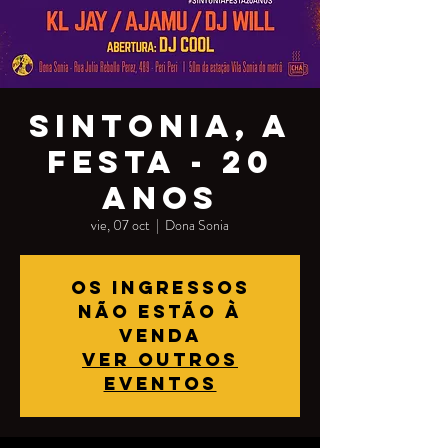
SINTONIA, A
FESTA - 20
ANOS
vie, 07 oct
  |  
Dona Sonia
Os ingressos
não estão à
venda
Ver outros
eventos