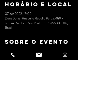
Horário e local
07 oct 2022, 17:00
Dona Sonia, Rua Júlio Rebollo Perez, 489 -
Jardim Peri Peri, São Paulo - SP, 05538-010,
Brasil
Sobre o evento
Com muito orgulho receberemos pela primeira 
vez na casa a festa Sintonia, com os DJs KLJay, 
Ajamu e Will, o aquecimento fica por conta do 
nosso parceiro DJ Cool.
Nos vemos!!!
Compartilhe
esse evento