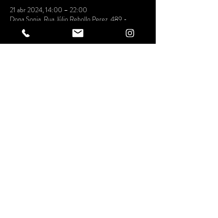
21 abr 2024, 14:00 – 22:00
Dona Sonia, Rua Júlio Rebollo Perez, 489 -
Jardim Peri Peri, São Paulo - SP, 05538-010,
Brasil
Compartilhe
esse evento
ESPAÇO DONA SONIA
ENTRETENIMIENTO LTDA
Calle Julio Rebollo Pérez, 489 - Peri Peri/SP
CNPJ
34.243.399
/0001-53
De jueves a domingo hasta las 23:00