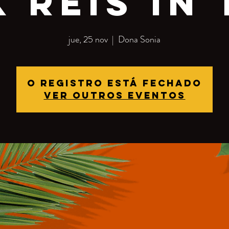
k Reis in 
jue, 25 nov
  |  
Dona Sonia
O registro está fechado
Ver outros eventos