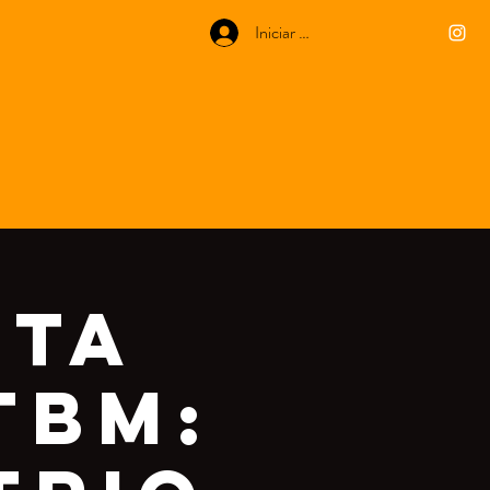
Iniciar sesión
nta
tbm: