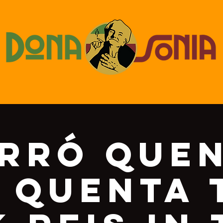
rró que
, quenta 