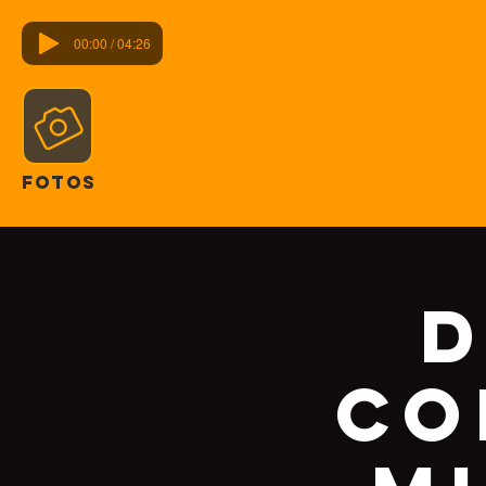
00:00 / 04:26
FOTOS
D
co