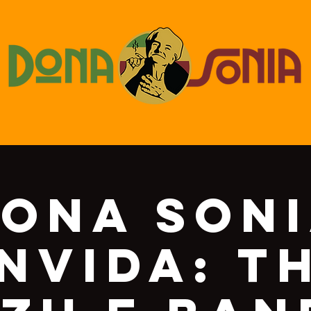
ona Son
nvida: T