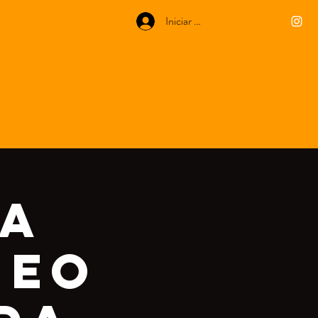
Iniciar sesión
ia
heo