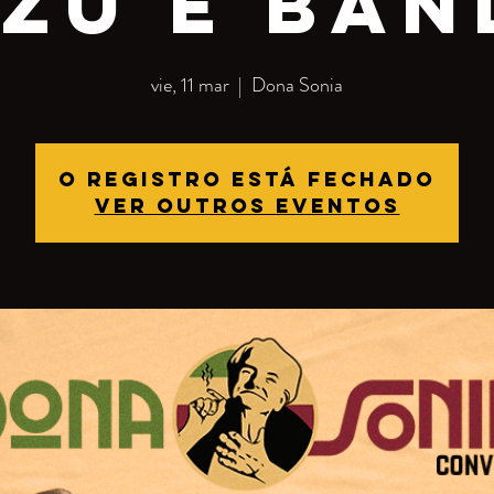
izu e ban
vie, 11 mar
  |  
Dona Sonia
O registro está fechado
Ver outros eventos