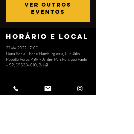
Ver outros
eventos
Horário e local
22 abr 2022, 17:00
Dona Sonia - Bar e Hamburgueria, Rua Júlio
Rebollo Perez, 489 - Jardim Peri Peri, São Paulo
- SP, 05538-010, Brazil
Compartilhe
esse evento