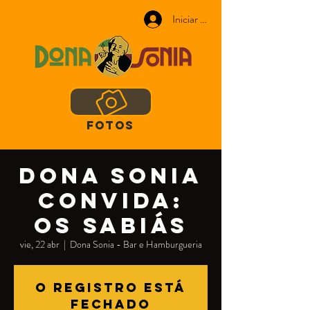
Iniciar sesión
FOTOS
Dona Sonia
convida:
Os Sabiás
vie, 22 abr
  |  
Dona Sonia - Bar e Hamburgueria
O registro está
fechado