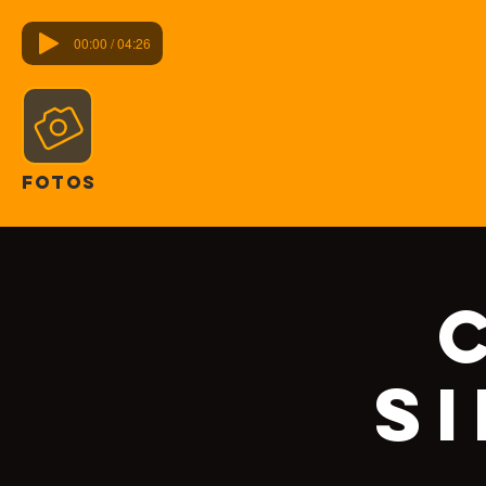
00:00 / 04:26
FOTOS
S