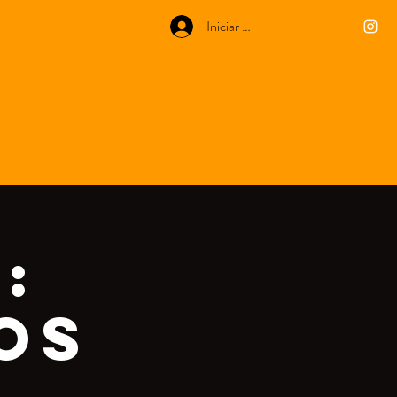
Iniciar sesión
:
os