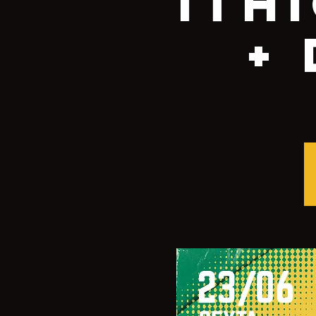
Ith
+