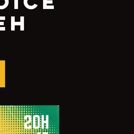
oice
eh