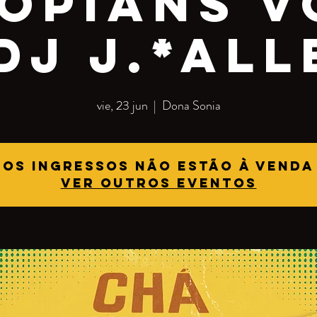
iopians V
 Dj J.*All
vie, 23 jun
  |  
Dona Sonia
Os ingressos não estão à venda
Ver outros eventos