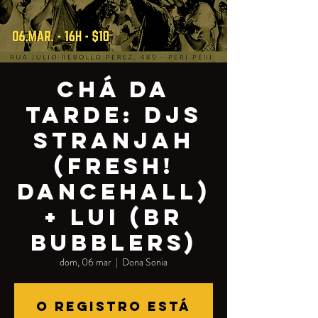
Chá da
tarde: DJs
Stranjah
(Fresh!
Dancehall)
+ Lui (BR
Bubblers)
dom, 06 mar
  |  
Dona Sonia
O registro está