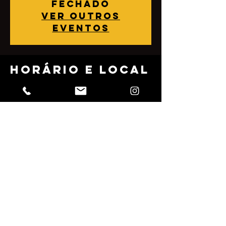
fechado
Ver outros
eventos
Horário e local
06 mar 2022, 16:00
Dona Sonia, Rua Júlio Rebollo Perez, 489 -
Jardim Peri Peri, São Paulo - SP, 05538-010,
Brasil
Compartilhe
esse evento