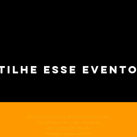
tilhe esse event
ESPAÇO DONA SONIA ENTRETENIMENTO LTDA
Rua Julio Rebollo Perez, 489 - Peri Peri/SP
CNPJ 34.243.399/0001-53
Thursday to Sunday until 23:00