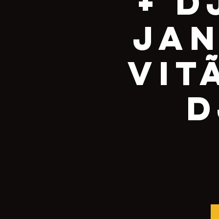
+ D
Jan
Vit
D