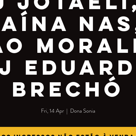
J Jotaeli
aína Nas
ão Moral
J Eduar
Brechó
Fri, 14 Apr
  |  
Dona Sonia