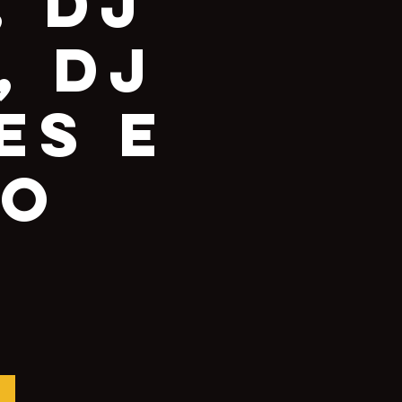
, DJ
, Dj
es e
do