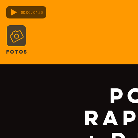
00:00 / 04:26
FOTOS
P
Rap