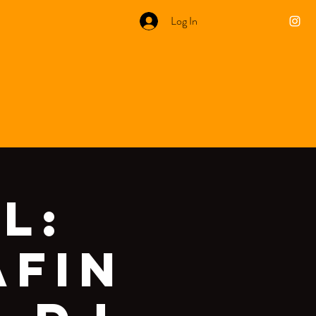
Log In
l:
afin