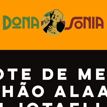
ote de Me
hão Ala