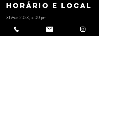
Horário e local
31 Mar 2023, 5:00 pm
Dona Sonia, Rua Júlio Rebollo Perez, 489 -
Jardim Peri Peri, São Paulo - SP, 05538-010,
Brasil
Compartilhe
esse evento
ESPAÇO DONA SONIA
ENTRETENIMENTO LTDA
Rua Julio Rebollo Perez, 489 - Peri Peri/SP
CNPJ
34.243.399
/0001-53