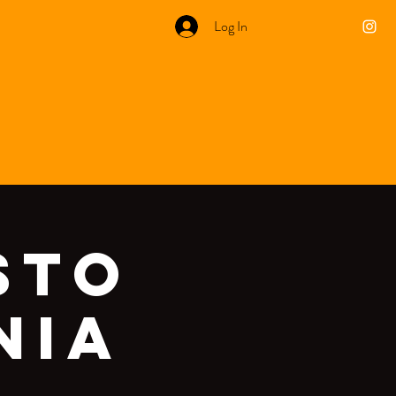
Log In
sto
nia