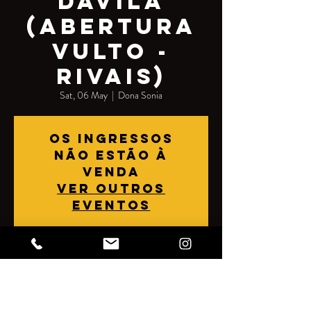
Davila
(abertura
Vulto -
Rivais)
Sat, 06 May
  |  
Dona Sonia
Os ingressos
não estão à
venda
Ver outros
eventos
Horário e local
06 May 2023, 5:00 pm
Dona Sonia, Rua Júlio Rebollo Perez, 489 -