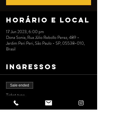
Horário e local
17 Jun 2023, 6:00 pm
Dona Sonia, Rua Júlio Rebollo Perez, 489 -
Jardim Peri Peri, São Paulo - SP, 05538-010,
Brasil
Ingressos
Sale ended
Ticket type
ANTECIPADO
Price
R$10.00
+R$0.25 ticket service fee