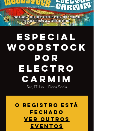
Especial
Woodstock
por
Electro
Carmim
Sat, 17 Jun
  |  
Dona Sonia
O registro está
fechado
Ver outros
eventos