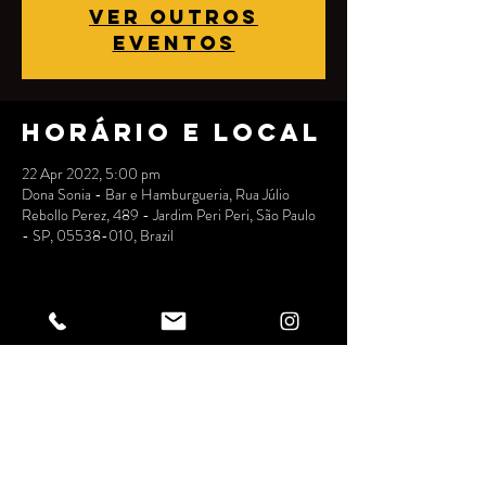
Ver outros
eventos
Horário e local
22 Apr 2022, 5:00 pm
Dona Sonia - Bar e Hamburgueria, Rua Júlio
Rebollo Perez, 489 - Jardim Peri Peri, São Paulo
- SP, 05538-010, Brazil
Compartilhe
esse evento