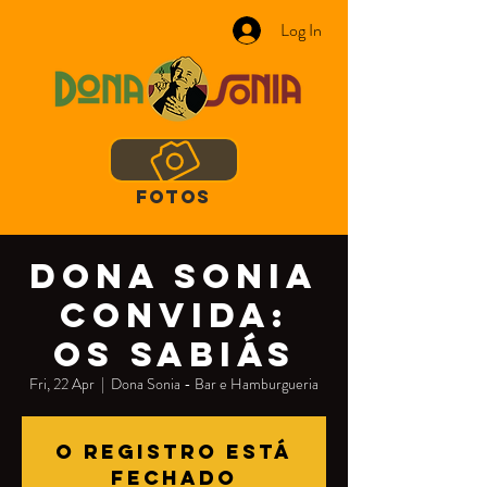
Log In
FOTOS
Dona Sonia
convida:
Os Sabiás
Fri, 22 Apr
  |  
Dona Sonia - Bar e Hamburgueria
O registro está
fechado