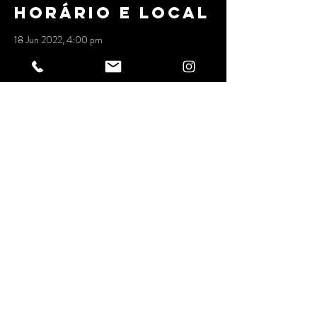
Horário e local
18 Jun 2022, 4:00 pm
Dona Sonia - Bar e Hamburgueria, Rua Júlio
Rebollo Perez, 489 - Jardim Peri Peri, São Paulo
- SP, 05538-010, Brazil
Compartilhe
esse evento
ESPAÇO DONA SONIA
ENTRETENIMENTO LTDA
Rua Julio Rebollo Perez, 489 - Peri Peri/SP
CNPJ
34.243.399
/0001-53