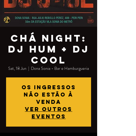
Chá Night:
DJ Hum + DJ
Cool
Sat, 18 Jun
  |  
Dona Sonia - Bar e Hamburgueria
Os ingressos
não estão à
venda
Ver outros
eventos