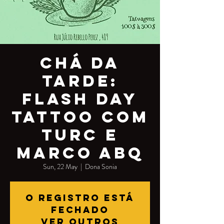
Chá da
tarde:
Flash Day
Tattoo com
Turc e
Marco Abq
Sun, 22 May
  |  
Dona Sonia
O registro está
fechado
Ver outros