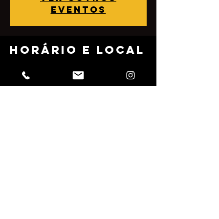
eventos
Horário e local
22 May 2022, 4:00 pm
Dona Sonia, Rua Júlio Rebollo Perez, 489 -
Jardim Peri Peri, São Paulo - SP, 05538-010,
Brasil
Compartilhe
esse evento