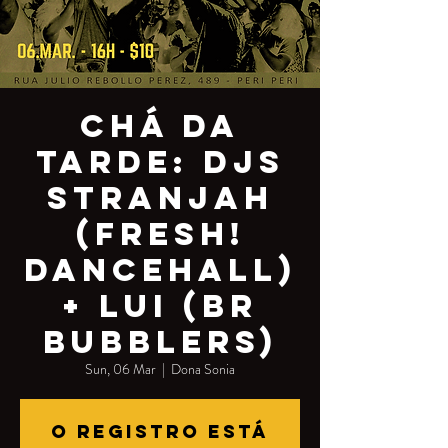
Chá da
tarde: DJs
Stranjah
(Fresh!
Dancehall)
+ Lui (BR
Bubblers)
Sun, 06 Mar
  |  
Dona Sonia
O registro está