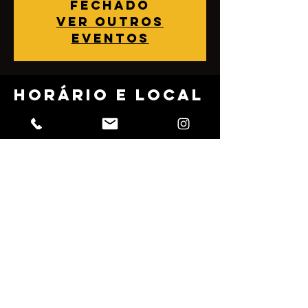
fechado
Ver outros
eventos
Horário e local
06 Mar 2022, 4:00 pm
Dona Sonia, Rua Júlio Rebollo Perez, 489 -
Jardim Peri Peri, São Paulo - SP, 05538-010,
Brasil
Compartilhe
esse evento