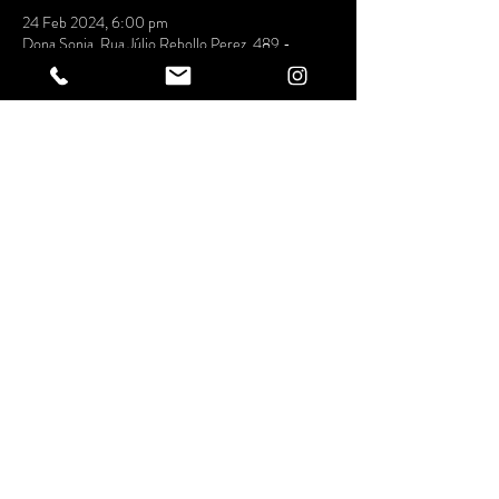
24 Feb 2024, 6:00 pm
Dona Sonia, Rua Júlio Rebollo Perez, 489 -
Jardim Peri Peri, São Paulo - SP, 05538-010,
Brasil
Compartilhe
esse evento
ESPAÇO DONA SONIA
ENTRETENIMENTO LTDA
Rua Julio Rebollo Perez, 489 - Peri Peri/SP
CNPJ
34.243.399
/0001-53
Thursday to Sunday until 23:00