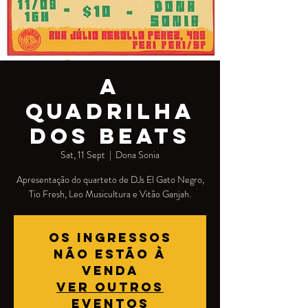
A
QUADRILHA
DOS BEATS
Sat, 11 Sept
  |  
Dona Sonia
Apresentação do quarteto de DJs El Gato Negro,
Tio Fresh, Leo Musicultura e Vitão Ganjah.
Os ingressos
não estão à
venda
Ver outros
eventos