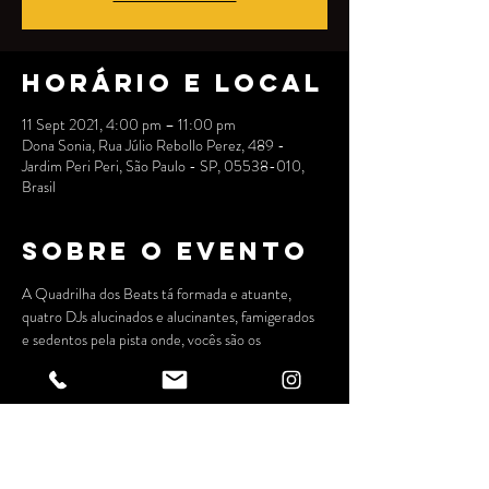
Horário e local
11 Sept 2021, 4:00 pm – 11:00 pm
Dona Sonia, Rua Júlio Rebollo Perez, 489 -
Jardim Peri Peri, São Paulo - SP, 05538-010,
Brasil
Sobre o evento
A Quadrilha dos Beats tá formada e atuante, 
quatro DJs alucinados e alucinantes, famigerados 
e sedentos pela pista onde, vocês são os 
convidades especiais!
Sem mais delongas, os DJs são:
El Gato Negro 
Vitão Ganja 
Tio Fresh e
Musicultura 